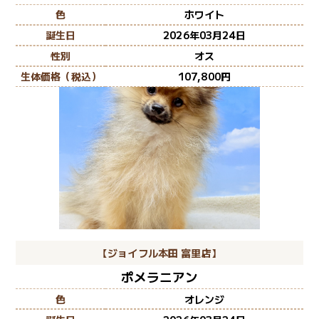
色
ホワイト
誕生日
2026年03月24日
性別
オス
生体価格（税込）
107,800
【ジョイフル本田 富里店】
ポメラニアン
色
オレンジ