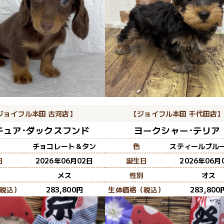
ジョイフル本田 古河店】
【ジョイフル本田 千代田店
チュア･ダックスフンド
ヨークシャー･テリア
チョコレート＆タン
色
スティールブル
日
2026年06月02日
誕生日
2026年06月
メス
性別
オス
税込）
283,800
生体価格（税込）
283,800