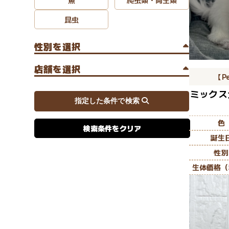
昆虫
性別を選択
店舗を選択
【P
ミックス
色
検索条件をクリア
誕生
性別
生体価格（