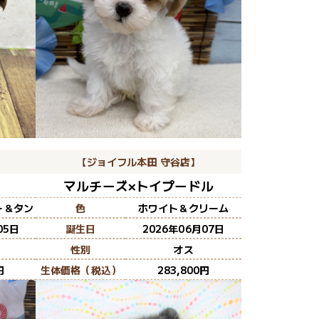
】
【ジョイフル本田 守谷店】
マルチーズ×トイプードル
ー＆タン
色
ホワイト＆クリーム
05日
誕生日
2026年06月07日
性別
オス
生体価格（税込）
283,800