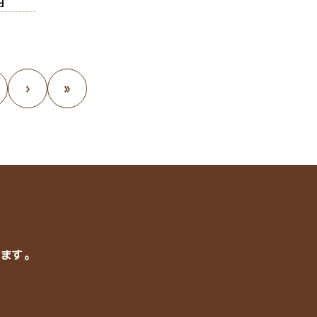
›
»
ります。