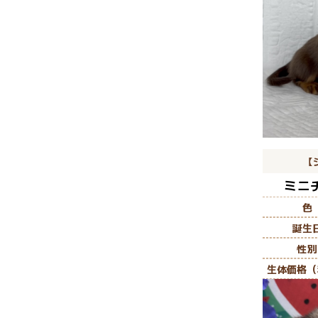
【
ミニ
色
誕生
性別
生体価格（