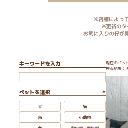
※店舗によっ
※更新のタ
お気に入りの仔が
キーワードを入力
現在のペッ
検索結果：
ペットを選択
犬
猫
鳥
小動物
魚
爬虫類・両生類