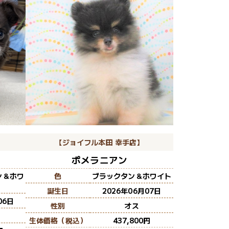
【ジョイフル本田 幸手店】
ポメラニアン
ン＆ホワ
色
ブラックタン＆ホワイト
誕生日
2026年06月07日
06日
性別
オス
生体価格（税込）
437,800