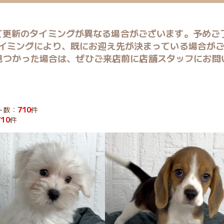
て更新のタイミングが
異なる場合がございます。予めご
イミングにより、既にお迎え先が
決まっている場合が
見つかった場合は、
ぜひご来店前に店舗スタッフに
お問
ト数：
710
件
710
件