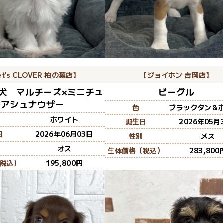
et's CLOVER 柏の葉店】
【ジョイホン 吉岡店】
犬 マルチーズ×ミニチュ
ビーグル
アシュナウザー
色
ブラックタン＆
ホワイト
誕生日
2026年05月
日
2026年06月03日
性別
メス
オス
生体価格（税込）
283,800
税込）
195,800