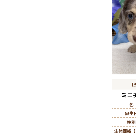
【
ミニ
色
誕生
性別
生体価格（