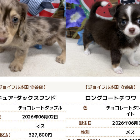
ジョイフル本田 守谷店】
【ジョイフル本田 守谷店】
チュア･ダックスフンド
ロングコートチワワ
チョコレートダップル
色
チョコレートタ
イト
日
2026年06月02日
誕生日
2026年06月
オス
性別
メス
税込）
327,800