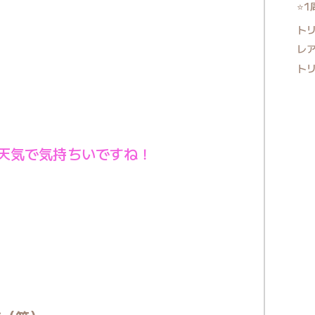
⭐1
ト
レ
ト
天気で気持ちいですね！