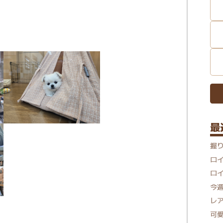
最
握
ロ
ロ
今
レ
可愛