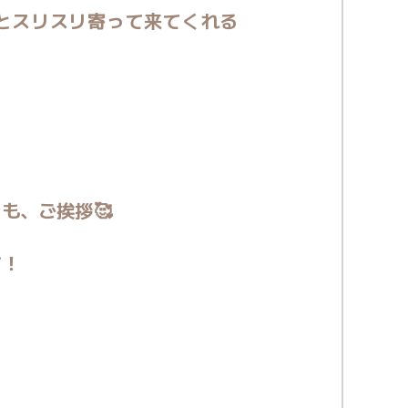
とスリスリ寄って来てくれる
も、ご挨拶🥰
す！