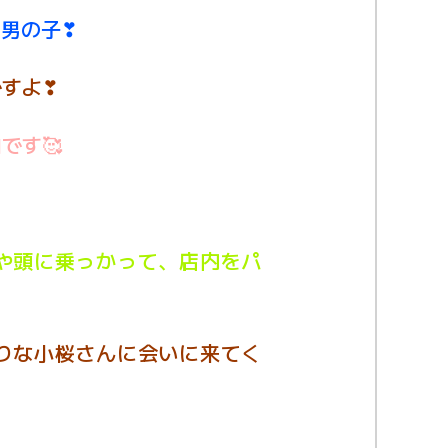
の男の子❣
すよ❣
です🥰
や頭に乗っかって、店内をパ
りな小桜さんに会いに来てく